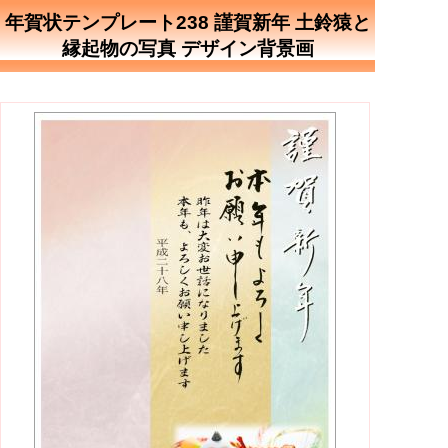
年賀状テンプレート238 謹賀新年 土鈴猿と
縁起物の写真 デザイン背景画